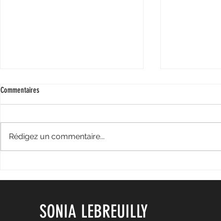
Commentaires
Rédigez un commentaire...
Le Dico graphique des ados, un outil
Participation à 
précieux pour vos ados!
ados et sexo
SONIA LEBREUILLY